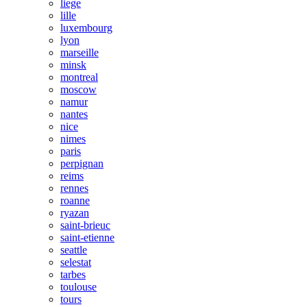
liege
lille
luxembourg
lyon
marseille
minsk
montreal
moscow
namur
nantes
nice
nimes
paris
perpignan
reims
rennes
roanne
ryazan
saint-brieuc
saint-etienne
seattle
selestat
tarbes
toulouse
tours