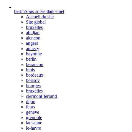
berlin
Sous-surveillance.net
Accueil du site
Site global
bruxelles
abidjan
alencon
angers
annecy
bayonne
berlin
besancon
blois
bordeaux
borisov
bourges
bruxelles
clermont-ferrand
dijon
feurs
geneve
grenoble
lausanne
le-havre