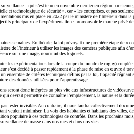
 surveillance – qui s’est tenu en novembre dernier en région parisienne,
rielle et technologique de sécurité », car « les entreprises, et pas seulem
périmentations mis en place en 2022 par le ministère de l’Intérieur dans 
tifs principaux de l’expérimentation : promouvoir le marché privé de l
aines semaines. En théorie, la loi prévoyait une première étape de « co
Ministère de l’intérieur à utiliser les images des caméras publiques afin 
sence sur une image, nourrirait des logiciels.
buter les expérimentations lors de la coupe du monde de rugby) couplée à l
rieur s’est décidé à passer rapidement à la phase de mise en œuvre à trave
à un ensemble de critères techniques définis par la loi, l’opacité régnan
ture des données utilisées pour l’apprentissage.
utions seront donc intégrées au plus vite aux infrastructures de vidéosurv
ce qui devrait permettre de connaître l’emplacement, la nature et la durée
as rester invisible. Au contraire, il nous faudra collectivement document
 tant veulent minimiser. La voix des habitantes et habitants des villes, d
osition populaire à ces technologies de contrôle. Dans les prochains moi
a surveillance de masse dans nos rues et dans nos vies.