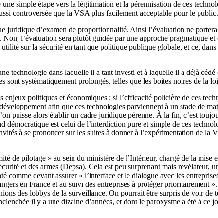
e simple étape vers la légitimation et la pérennisation de ces technolo
ussi controversée que la VSA plus facilement acceptable pour le public.
 juridique d’examen de proportionnalité. Ainsi l’évaluation ne portera pa
oits. Non, l’évaluation sera plutôt guidée par une approche pragmatique 
utilité sur la sécurité en tant que politique publique globale, et ce, dans
 technologie dans laquelle il a tant investi et à laquelle il a déjà céd
es sont systématiquement prolongés, telles que les boites noires de la l
enjeux politiques et économiques : si l’efficacité policière de ces techno
 développement afin que ces technologies parviennent à un stade de matur
u’on puisse alors établir un cadre juridique pérenne. À la fin, c’est toujo
nd démocratique est celui de l’interdiction pure et simple de ces technol
 invités à se prononcer sur les suites à donner à l’expérimentation de l
té de pilotage » au sein du ministère de l’Intérieur, chargé de la mise e
sécurité et des armes (Depsa). Cela est peu surprenant mais révélateur, un
té comme devant assurer « l’interface et le dialogue avec les entreprises
angers en France et au suivi des entreprises à protéger prioritairement ». 
nions des lobbys de la surveillance. On pourrait être surpris de voir de t
enclenchée il y a une dizaine d’années, et dont le paroxysme a été à ce jo