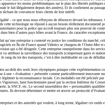
pparence les moins problématiques sur le plan des libertés publiques (l
ale le fait illégalement depuis des années). Et ils confirment au passage
n tâchant de convaincre leurs clients de leur intérêt.
égalité – ce que nous nous efforçons de dénoncer devant les tribunaux. C
 de cette technologie ne répond à aucun besoin réellement documenté p
autoritaires pour la police qui accroît toujours plus son pouvoir de cont
 dans bien d’autres pays hôtes avant la France, du caractère exception
 fait qu’une entreprise a contesté en justice les conditions du marché, ce
es logiciels en Île-de-France quand Videtics se chargera de l’Outre-Mer
sion qui a été désignée. Cette entreprise omniprésente dans les services
 vu attribuer la surveillance des transports (comprenant gares et stati
u 3e rang du lot des transports, c’est à dire mobilisable en cas de défai
bien au-delà des seuls Jeux olympiques puisque cette expérimentation conc
mise à une « évaluation » présentée comme particulièrement innovante mai
légitimer la reconnaissance faciale. Ces modalités ont été précisée par
n Vigouroux, haut fonctionnaire passé par la section Intérieur du Consei
rmerie, la SNCF, etc. Le second rassemblera des « personnalités qualifiées
aires. Ils devront déterminer et mettre en œuvre un protocole d’évaluat
ntreprises et des autorités qui veulent, à long terme, légaliser ces outils