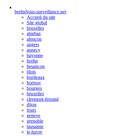
berlin
Sous-surveillance.net
Accueil du site
Site global
bruxelles
abidjan
alencon
angers
annecy
bayonne
berlin
besancon
blois
bordeaux
borisov
bourges
bruxelles
clermont-ferrand
dijon
feurs
geneve
grenoble
lausanne
le-havre