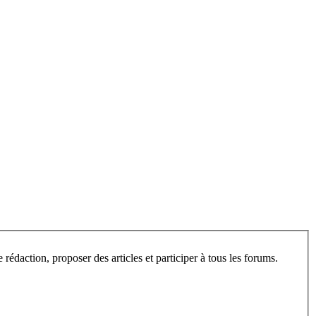
L’espace privé de ce site est ouvert aux visiteurs, après inscription. Une fois enregistré, vous pourrez consulter les articles en cours de rédaction, proposer des articles et participer à tous les forums.