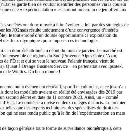
’État se garde bien de vouloir identifier des personnes via la couleur
 que cette « expérimentation » est surtout un terrain de jeu offert aux
es sociétés ont donc œuvré à faire évoluer la loi, par des stratégies de
our les JO2mais résulte uniquement d’une convergence d’intérêts
rôle), le tout enrobé d’un double opportunisme : l’exploitation du
nel des Jeux olympiques pour imposer ces technologies.
lui-ci a donc été attribué au début du mois de janvier. Le marché est
 et d’un ensemble de régions du Sud (Provence Alpes Cote d’Azur,
 de l’État et qui se veut le nouveau Palantir français, vient de
ons). Quant à Orange Business Service – en partenariat avec Ipsotek,
llance de Wintics. Du beau monde !
erne tout « évènement récréatif, sportif et culturel », et ce jusqu’au
s dont les modalités avaient en réalité été envisagées dès 2019 par
 un second décret en date du 11 octobre 2023. Ainsi, un « comité
l d’État. Le comité sera divisé en deux collèges distincts. Le premier
 » telles que des experts techniques, des spécialistes du droit des
ion qui ne sera rendu public qu’à la fin de l’expérimentation en mars
 et de façon générale toute forme de surveillance biométrique3, cette