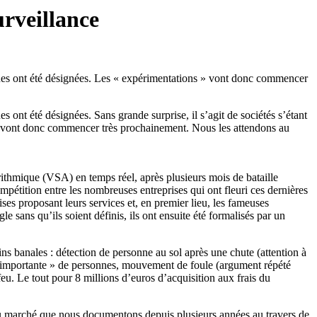
urveillance
iques ont été désignées. Les « expérimentations » vont donc commencer
 ont été désignées. Sans grande surprise, il s’agit de sociétés s’étant
s » vont donc commencer très prochainement. Nous les attendons au
gorithmique (VSA) en temps réel, après plusieurs mois de bataille
ompétition entre les nombreuses entreprises qui ont fleuri ces dernières
es proposant leurs services et, en premier lieu, les fameuses
le sans qu’ils soient définis, ils ont ensuite été formalisés par un
 banales : détection de personne au sol après une chute (attention à
op importante » de personnes, mouvement de foule (argument répété
u. Le tout pour 8 millions d’euros d’acquisition aux frais du
 du marché que nous documentons depuis plusieurs années au travers de