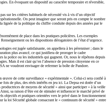
gies. En évoquant un dispositif au caractère temporaire et réversible,
s sur les critères habituels de nécessité vis à vis d’un objectif
et opérationnelle. On peut imaginer que seront pris en compte le nombre
 la lignée de la politique du chiffre conduite depuis des années par le
é énormément de place dans les pratiques policières. Les exemples
oi Renseignement ou les dispositions dérogatoires de l’état d’urgence.
logies est jugée satisfaisante, on appellera à les pérenniser ; dans le
ation plus avancé, ce qui justifiera de proroger le cadre
urs la police ou les industriels qui gagnent. Or, nous le répétons depuis
ogies. Mais il est clair qu’en l’absence de pression citoyenne en ce
a VSA ne voudront envisager de refermer la boîte de Pandore.
n œuvre de cette surveillance « expérimentale ». Celui-ci sera confié à
e fois de plus, des réels intérêts en jeu ici. La Depsa est dotée d’un
 productrices de moyens de sécurité » ainsi que participer « à la veille
Ainsi, sa raison d’être est de stimuler et influencer le marché privé de
els objectifs et pratiques orientées vers le privé dans le fonctionnement
ur la loi Sécurité globale consacrant le « continuum de sécurité » entre