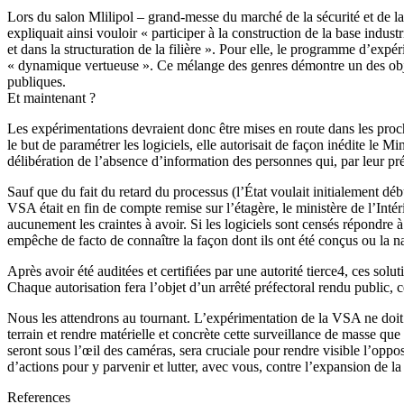
Lors du salon Mlilipol – grand-messe du marché de la sécurité et de la
expliquait ainsi vouloir « participer à la construction de la base indust
et dans la structuration de la filière ». Pour elle, le programme d’ex
« dynamique vertueuse ». Ce mélange des genres démontre un des objec
publiques.
Et maintenant ?
Les expérimentations devraient donc être mises en route dans les proch
le but de paramétrer les logiciels, elle autorisait de façon inédite le 
délibération de l’absence d’information des personnes qui, par leur pré
Sauf que du fait du retard du processus (l’État voulait initialement dé
VSA était en fin de compte remise sur l’étagère, le ministère de l’Inté
aucunement les craintes à avoir. Si les logiciels sont censés répondre 
empêche de facto de connaître la façon dont ils ont été conçus ou la na
Après avoir été auditées et certifiées par une autorité tierce4, ces sol
Chaque autorisation fera l’objet d’un arrêté préfectoral rendu public, 
Nous les attendrons au tournant. L’expérimentation de la VSA ne doit p
terrain et rendre matérielle et concrète cette surveillance de masse que
seront sous l’œil des caméras, sera cruciale pour rendre visible l’opp
d’actions pour y parvenir et lutter, avec vous, contre l’expansion de l
References