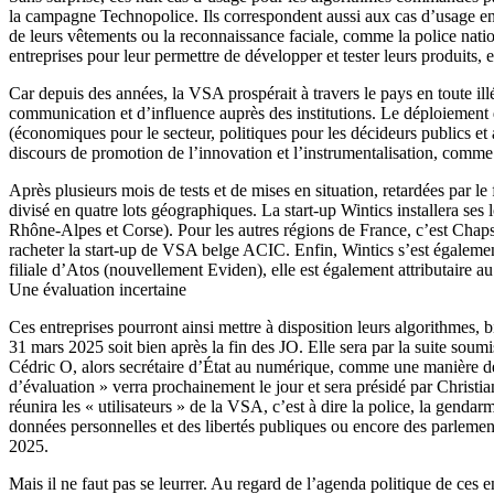
la campagne Technopolice. Ils correspondent aussi aux cas d’usage en a
de leurs vêtements ou la reconnaissance faciale, comme la police nation
entreprises pour leur permettre de développer et tester leurs produits, e
Car depuis des années, la VSA prospérait à travers le pays en toute ill
communication et d’influence auprès des institutions. Le déploiement
(économiques pour le secteur, politiques pour les décideurs publics et 
discours de promotion de l’innovation et l’instrumentalisation, comme
Après plusieurs mois de tests et de mises en situation, retardées par le
divisé en quatre lots géographiques. La start-up Wintics installera s
Rhône-Alpes et Corse). Pour les autres régions de France, c’est Chapsvi
racheter la start-up de VSA belge ACIC. Enfin, Wintics s’est également
filiale d’Atos (nouvellement Eviden), elle est également attributaire a
Une évaluation incertaine
Ces entreprises pourront ainsi mettre à disposition leurs algorithmes, 
31 mars 2025 soit bien après la fin des JO. Elle sera par la suite sou
Cédric O, alors secrétaire d’État au numérique, comme une manière de 
d’évaluation » verra prochainement le jour et sera présidé par Christia
réunira les « utilisateurs » de la VSA, c’est à dire la police, la genda
données personnelles et des libertés publiques ou encore des parlement
2025.
Mais il ne faut pas se leurrer. Au regard de l’agenda politique de ces e