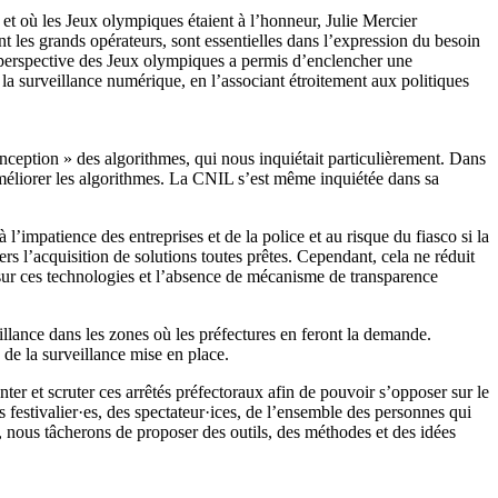
 et où les Jeux olympiques étaient à l’honneur, Julie Mercier
ent les grands opérateurs, sont essentielles dans l’expression du besoin
la perspective des Jeux olympiques a permis d’enclencher une
a surveillance numérique, en l’associant étroitement aux politiques
nception » des algorithmes, qui nous inquiétait particulièrement. Dans
d’améliorer les algorithmes. La CNIL s’est même inquiétée dans sa
’impatience des entreprises et de la police et au risque du fiasco si la
rs l’acquisition de solutions toutes prêtes. Cependant, cela ne réduit
t sur ces technologies et l’absence de mécanisme de transparence
eillance dans les zones où les préfectures en feront la demande.
 de la surveillance mise en place.
er et scruter ces arrêtés préfectoraux afin de pouvoir s’opposer sur le
es festivalier·es, des spectateur·ices, de l’ensemble des personnes qui
s, nous tâcherons de proposer des outils, des méthodes et des idées