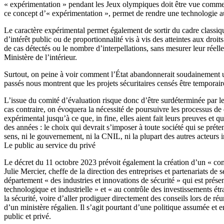
« expérimentation » pendant les Jeux olympiques doit être vue comme un
ce concept d’« expérimentation », permet de rendre une technologie a
Le caractère expérimental permet également de sortir du cadre classique
d’intérêt public ou de proportionnalité vis à vis des atteintes aux dr
de cas détectés ou le nombre d’interpellations, sans mesurer leur réelle 
Ministère de l’intérieur.
Surtout, on peine à voir comment l’État abandonnerait soudainement une
passés nous montrent que les projets sécuritaires censés être temporair
L’issue du comité d’évaluation risque donc d’être surdéterminée par les 
cas contraire, on évoquera la nécessité de poursuivre les processus de
expérimental jusqu’à ce que, in fine, elles aient fait leurs preuves et q
des années : le choix qui devrait s’imposer à toute société qui se préte
sens, ni le gouvernement, ni la CNIL, ni la plupart des autres acteurs
Le public au service du privé
Le décret du 11 octobre 2023 prévoit également la création d’un « comi
Julie Mercier, cheffe de la direction des entreprises et partenariats de 
département « des industries et innovations de sécurité » qui est présen
technologique et industrielle » et « au contrôle des investissements étr
la sécurité, voire d’aller prodiguer directement des conseils lors de réu
d’un ministère régalien. Il s’agit pourtant d’une politique assumée et 
public et privé.