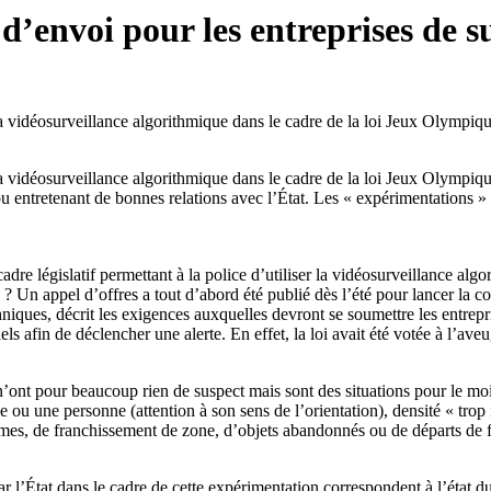
’envoi pour les entreprises de s
 la vidéosurveillance algorithmique dans le cadre de la loi Jeux Olymp
a vidéosurveillance algorithmique dans le cadre de la loi Jeux Olympiques
 ou entretenant de bonnes relations avec l’État. Les « expérimentation
adre législatif permettant à la police d’utiliser la vidéosurveillance al
 ? Un appel d’offres a tout d’abord été publié dès l’été pour lancer la c
ques, décrit les exigences auxquelles devront se soumettre les entrepris
s afin de déclencher une alerte. En effet, la loi avait été votée à l’aveug
t pour beaucoup rien de suspect mais sont des situations pour le moins
 ou une personne (attention à son sens de l’orientation), densité « tr
mes, de franchissement de zone, d’objets abandonnés ou de départs de fe
r l’État dans le cadre de cette expérimentation correspondent à l’état