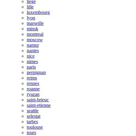
liege
lille
luxembourg
lyon
marseille
minsk
montreal
moscow
namur
nantes
nice
nimes
paris
perpignan
reims
rennes
roanne
ryazan
saint-brieuc
saint-etienne
seattle
selestat
tarbes
toulouse
tours