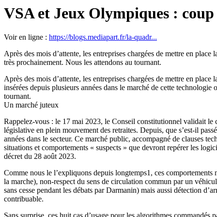
VSA et Jeux Olympiques : coup d
Voir en ligne :
https://blogs.mediapart.fr/la-quadr...
Après des mois d’attente, les entreprises chargées de mettre en place
très prochainement. Nous les attendons au tournant.
Après des mois d’attente, les entreprises chargées de mettre en place l
insérées depuis plusieurs années dans le marché de cette technologie
tournant.
Un marché juteux
Rappelez-vous : le 17 mai 2023, le Conseil constitutionnel validait le c
législative en plein mouvement des retraites. Depuis, que s’est-il passé
années dans le secteur. Ce marché public, accompagné de clauses techni
situations et comportements « suspects » que devront repérer les logiciel
décret du 28 août 2023.
Comme nous le l’expliquons depuis longtemps1, ces comportements n’on
la marche), non-respect du sens de circulation commun par un véhicule
sans cesse pendant les débats par Darmanin) mais aussi détection d’ar
contribuable.
Sans surprise, ces huit cas d’usage pour les algorithmes commandés pa