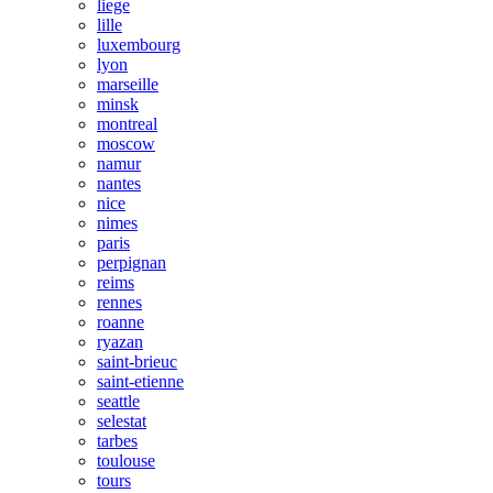
liege
lille
luxembourg
lyon
marseille
minsk
montreal
moscow
namur
nantes
nice
nimes
paris
perpignan
reims
rennes
roanne
ryazan
saint-brieuc
saint-etienne
seattle
selestat
tarbes
toulouse
tours