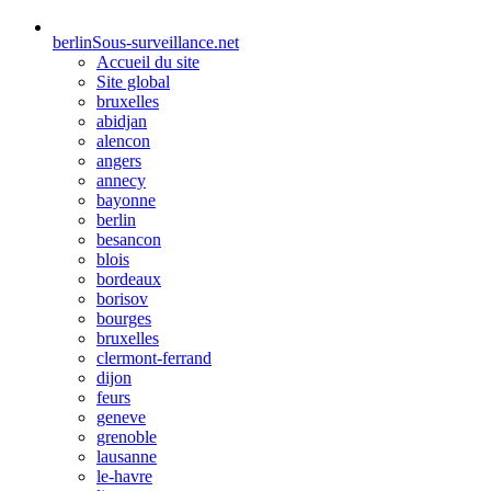
berlin
Sous-surveillance.net
Accueil du site
Site global
bruxelles
abidjan
alencon
angers
annecy
bayonne
berlin
besancon
blois
bordeaux
borisov
bourges
bruxelles
clermont-ferrand
dijon
feurs
geneve
grenoble
lausanne
le-havre