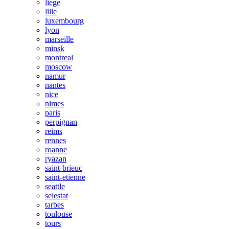
liege
lille
luxembourg
lyon
marseille
minsk
montreal
moscow
namur
nantes
nice
nimes
paris
perpignan
reims
rennes
roanne
ryazan
saint-brieuc
saint-etienne
seattle
selestat
tarbes
toulouse
tours