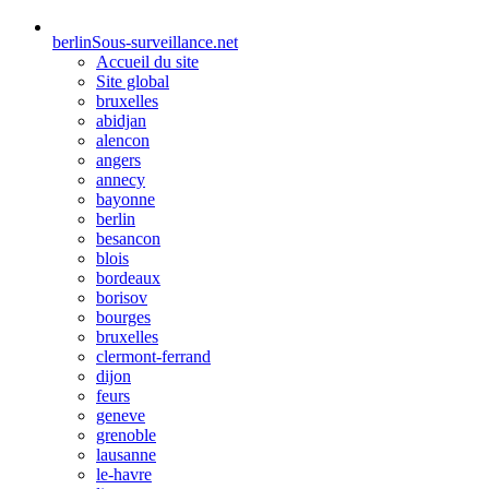
berlin
Sous-surveillance.net
Accueil du site
Site global
bruxelles
abidjan
alencon
angers
annecy
bayonne
berlin
besancon
blois
bordeaux
borisov
bourges
bruxelles
clermont-ferrand
dijon
feurs
geneve
grenoble
lausanne
le-havre