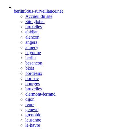
berlin
Sous-surveillance.net
Accueil du site
Site global
bruxelles
abidjan
alencon
angers
annecy
bayonne
berlin
besancon
blois
bordeaux
borisov
bourges
bruxelles
clermont-ferrand
dijon
feurs
geneve
grenoble
lausanne
le-havre