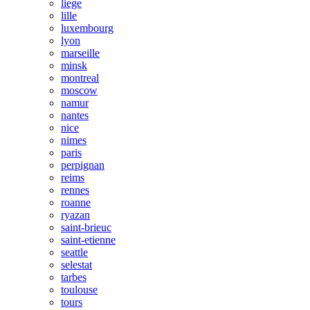
liege
lille
luxembourg
lyon
marseille
minsk
montreal
moscow
namur
nantes
nice
nimes
paris
perpignan
reims
rennes
roanne
ryazan
saint-brieuc
saint-etienne
seattle
selestat
tarbes
toulouse
tours