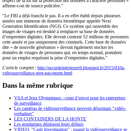
respect de la loi sur la protection des données à caractère personnel »
affirme-t-on de source policière."
"Le FBI a déjà franchi le pas. Il a en effet établi depuis plusieurs
années une immense de données biométrique appelée Next
Generation Identification (NGI). Ce système qui rassemble des
images de visages est destiné à remplacer sa base de données
d’empreintes digitales. Elle devrait contenir 52 millions de personnes
cette année et pas uniquement des criminels. Cette base de données
dite « de nouvelle génération » devrait également stocker les
données de visages de personnes qui, en temps normal, postulent
pour un emploi requérant la prise d’empreintes digitales."
L’article complet :
http://securiteinterieurefr.blogspot.fr/2015/03/la-
videosurveillance-nest-pas-morte.html
Dans la même rubrique
VSA et Jeux Olympiques : coup d’envoi pour les entreprises
de surveillance
Les caméras de vidéosurveillance peuvent désormais "vidéo-
verbaliser"
LES CONTAINERS DE LA HONTE
Les gendarmes déploient leurs drônes
VIDEO. "Cash Investigation" : quand la vidéosurveillance se